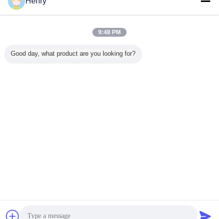
Henry
ติดต่อเรา
Green High Speed Cigarette Making Machines With
Filter Assembling And Tray Filler
9:48 PM
ติดต่อเรา
Good day, what product are you looking for?
2 / 9
เปลี่ยนภาษา
Thai
บ้าน
|
เกี่ยวกับเรา
|
ติดต่อเรา
|
แผนผังเว็บไซต์
|
นโยบายความเป็นส่วนตัว
สก์ท็อปดู
Copyright © 2012 - 2026 HK UPPERBOND INDUSTRIAL LIMITED.
All rights reserved.
การพูดคุย
ขออ้าง