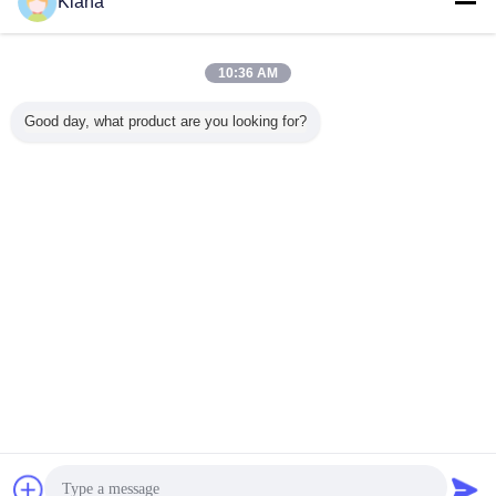
Kiana
ติดต่อเรา
HNB Lab Stick Heat ไม่เผาเครื่องบรรจุยาสูบปรับแต่ง
ความจุ
10:36 AM
ติดต่อเรา
Good day, what product are you looking for?
1 / 2
เปลี่ยนภาษา
Thai
บ้าน
|
เกี่ยวกับเรา
|
ติดต่อเรา
|
แผนผังเว็บไซต์
|
นโยบายความเป็นส่วนตัว
สก์ท็อปดู
Copyright © 2012 - 2026 HK UPPERBOND INDUSTRIAL LIMITED.
All rights reserved.
การพูดคุย
ขออ้าง