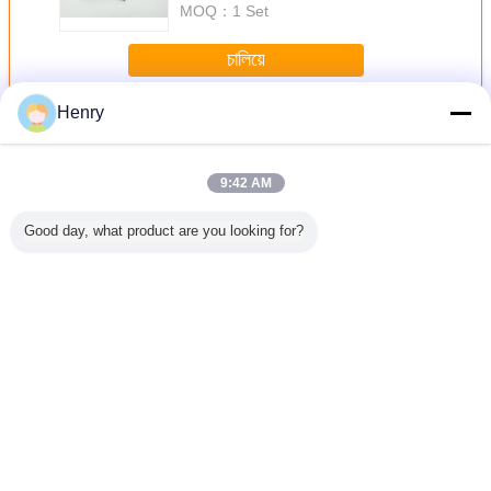
MOQ：
1 Set
চালিয়ে
Henry
เครื่องบรรจุยาสูบ
มากกว่า
9:42 AM
Good day, what product are you looking for?
มพ์กระเป๋า
เครื่องบรรจุยาสูบ
เครื่องบรรจุซอง
เครื่องบรรจุบุหรี่
180 Pack
ขนาด 500
แบบกึ่งอัตโนมัติ
ยาสูบ/ชา RYO
Hard Packing
Tobacco 
ิเมตร
พร้อมชั่งน้ำหนัก
Stamper สําหรับ
Mach
ด้วยความเร็วสูง
การตราภาษี
และแม่นยำ
เปลี่ยนภาษา
Thai
บ้าน
|
เกี่ยวกับเรา
|
ติดต่อเรา
|
แผนผังเว็บไซต์
|
นโยบายความเป็นส่วนตัว