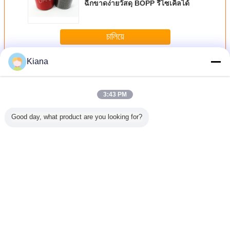
ฉีกขาดง่ายวัสดุ BOPP รีไซเคิลได้
চালিয়ে
Kiana
วัสดุบรรจุภัณฑ์บุหรี่
มากกว่า
3:43 PM
Good day, what product are you looking for?
ด Bopp สี
เทปฉีกขาดการ
ยาเครื่องสำอางห่อ
ถุงที่ไวต่อแรงกด
เทปฉีกสำหร
าวตนเอง
พิมพ์บรรจุภัณฑ์
อาหารกาวตนเอง
การปิดผนึกเทปฉีก
บรรจุภัณฑ
รับบรรจุ
แบบยืดหยุ่น Bopp /
ความปลอดภัยฉีก
ขาดวัสดุบรรจุ
สูบ
PET สำหรับบรรจุ
เทป Bopp
ภัณฑ์บุหรี่ BOPP
ภัณฑ์ชา
เปลี่ยนภาษา
Thai