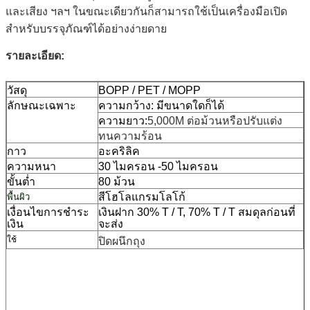
และเสียง ฯลฯ ในขณะเดียวกันก็สามารถใช้เป็นเครื่องมือเปิด
สำหรับบรรจุภัณฑ์ได้อย่างง่ายดาย
รายละเอียด:
วัสดุ
BOPP / PET / MOPP
ลักษณะเฉพาะ
ความกว้าง: มีขนาดใดก็ได้
ความยาว:
5,000M ต่อม้วนหรือปรับแต่ง
ทนความร้อน
กาว
อะคริลิค
ความหนา
30 ไมครอน -50 ไมครอน
ขั้นต่ำ
80 ม้วน
สีโฮโลแกรมโลโก้
พื้นผิว
เงื่อนไขการชำระ
เงินฝาก 30% T / T, 70% T / T สมดุลก่อนที่
เงิน
จะส่ง
ใช้
ปิดผนึกถุง