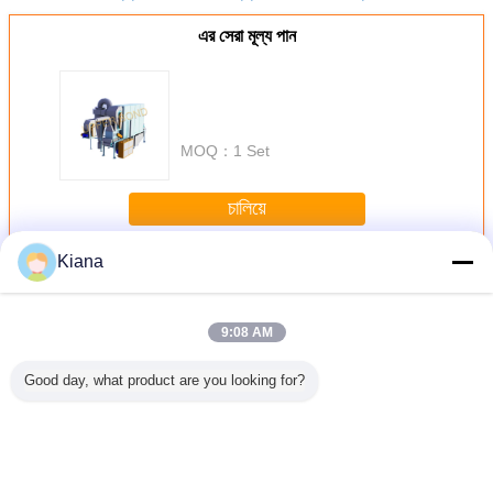
এর সেরা মূল্য পান
MOQ：
1 Set
চালিয়ে
Kiana
อุปกรณ์การประมวลผลยาสูบ
มากกว่า
9:08 AM
Good day, what product are you looking for?
a ปรับ
โรงงานผลิตอุโมงค์
GJB9001 ไซโล
การควบคุม PLC
Rolli
กเครื่อง
สำหรับการแปรรูป
สองชั้นสำหรับ
ด้วยสายการชั่งน้ำ
Reconsti
ผลยาสูบ
ยาสูบ
ยาสูบการประมวล
หนักอิเล็กทรอนิกส์
Toba
ร้อมหน้า
ผลหลักเส้นแบ่งสอง
ลำเลียงด้วยระบบ
Proces
แบบหมุน
โหมดการกระจาย
อิเล็กทรอนิกส์หน้า
Equip
จอสัมผัส
เปลี่ยนภาษา